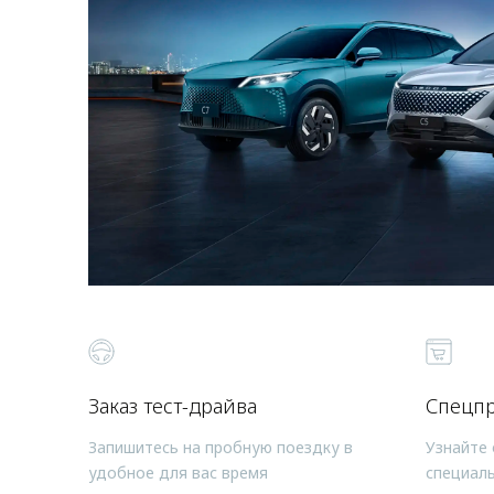
Заказ тест-драйва
Спецп
Запишитесь на пробную поездку в
Узнайте 
удобное для вас время
специал