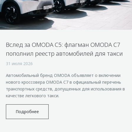
Страхование
Клиентская поддержка
Обратная связь
Кредитный калькулятор
O&J Автоклуб
Аксессуары
Клуб владельцев OMODA
Одежда и сувениры
Приложение O&J
Вслед за OMODA C5: флагман OMODA C7
Оригинальные аксессуары
Аксессуары
пополнил реестр автомобилей для такси
Запчасти
Одежда и сувениры
31 июля 2026
Трейд-ин
Оригинальные аксессуары
Автомобильный бренд OMODA объявляет о включении
Калькулятор трейд-ин
Запчасти
нового кроссовера OMODA C7 в официальный перечень
транспортных средств, допущенных для использования в
качестве легкового такси.
Подробнее