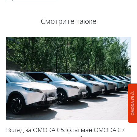
Смотрите также
OMODA C5
Вслед за OMODA C5: флагман OMODA C7
С