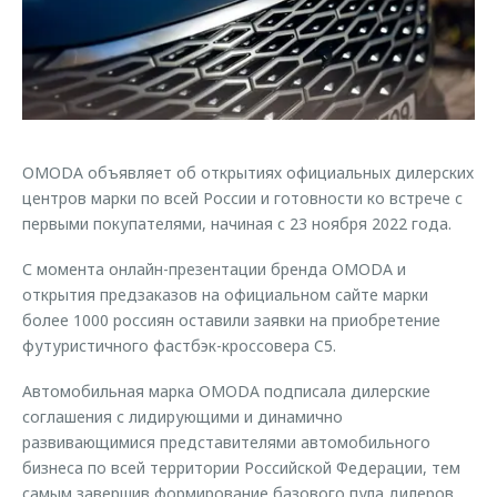
Страхование
Клиентская поддержка
Обратная связь
Кредитный калькулятор
O&J Автоклуб
Аксессуары
Клуб владельцев OMODA
Одежда и сувениры
Приложение O&J
Оригинальные аксессуары
OMODA объявляет об открытиях официальных дилерских
Аксессуары
центров марки по всей России и готовности ко встрече с
Запчасти
Одежда и сувениры
первыми покупателями, начиная с 23 ноября 2022 года.
Трейд-ин
Оригинальные аксессуары
С момента онлайн-презентации бренда OMODA и
Калькулятор трейд-ин
Запчасти
открытия предзаказов на официальном сайте марки
более 1000 россиян оставили заявки на приобретение
футуристичного фастбэк-кроссовера C5.
Автомобильная марка OMODA подписала дилерские
соглашения с лидирующими и динамично
развивающимися представителями автомобильного
бизнеса по всей территории Российской Федерации, тем
самым завершив формирование базового пула дилеров,