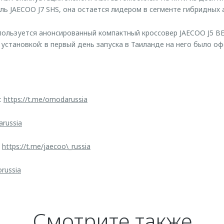
ь JAECOO J7 SHS, она остается лидером в сегменте гибридных
ользуется анонсированный компактный кроссовер JAECOO J5 BE
 установкой: в первый день запуска в Таиланде на него было о
:
https://t.me/omodarussia
arussia
:
https://t.me/jaecoo\_russia
orussia
Смотрите также