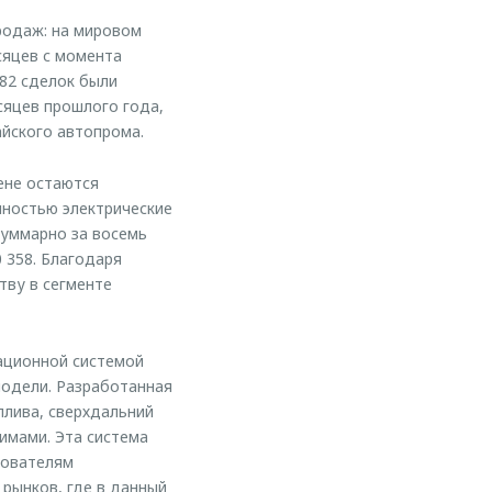
родаж: на мировом
сяцев с момента
82 сделок были
сяцев прошлого года,
айского автопрома.
ене остаются
олностью электрические
суммарно за восемь
 358. Благодаря
тву в сегменте
ационной системой
модели. Разработанная
плива, сверхдальний
имами. Эта система
зователям
 рынков, где в данный