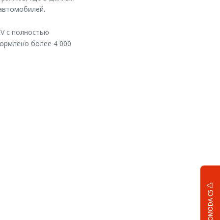
 автомобилей.
V с полностью
формлено более 4 000
OMODA C5