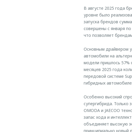
В августе 2025 года б
уровне было реализова
запуска брендов сумма
совершены с января по
что позволяет брендам
Основным драйвером у
автомобили на альтерн
модели пришлось 57% о
месяцев 2025 года кол
передовой системе Sup
гибридных автомобиле
Особенно высокий спро
супергибрида. Только 
OMODA и JAECOO технол
запас хода и интеллек
объединяет высокую эф
принципиально новый о