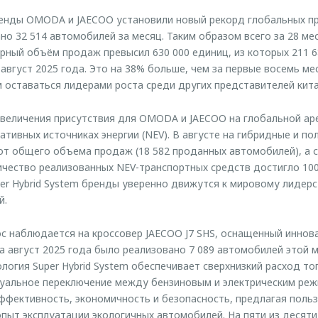
ренды OMODA и JAECOO установили новый рекорд глобальных п
но 32 514 автомобилей за месяц. Таким образом всего за 28 ме
рный объём продаж превысил 630 000 единиц, из которых 211 6
 август 2025 года. Это на 38% больше, чем за первые восемь ме
 оставаться лидерами роста среди других представителей кит
величения присутствия для OMODA и JAECOO на глобальной ар
ативных источниках энергии (NEV). В августе на гибридные и п
т общего объема продаж (18 582 проданных автомобилей), а 
ичество реализованных NEV-транспортных средств достигло 100
er Hybrid System бренды уверенно движутся к мировому лидерс
й.
с наблюдается на кроссовер JAECOO J7 SHS, оснащенный иннов
за август 2025 года было реализовано 7 089 автомобилей этой 
огия Super Hybrid System обеспечивает сверхнизкий расход то
туальное переключение между бензиновым и электрическим реж
фективность, экономичность и безопасность, предлагая поль
пыт эксплуатации экологичных автомобилей. На пяти из десяти