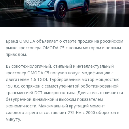
Страхование
Клиентская поддержка
Обратная связь
Кредитный калькулятор
O&J Автоклуб
Аксессуары
Клуб владельцев OMODA
Одежда и сувениры
Приложение O&J
Бренд OMODA объявляет о старте продаж на российском
Оригинальные аксессуары
рынке кроссовера OMODA C5 с новым мотором и полным
Аксессуары
Запчасти
приводом.
Одежда и сувениры
Трейд-ин
Высокотехнологичный, стильный и интеллектуальный
Оригинальные аксессуары
кроссовер OMODA C5 получил новую модификацию с
Калькулятор трейд-ин
Запчасти
двигателем 1.6 TGDI. Турбированный мотор мощностью
150 л.с. сопряжен с семиступенчатой роботизированной
трансмиссией DCT «мокрого» типа. Двигатель отличается
безупречной динамикой и высоким показателем
экономичности. Максимальный крутящий момент
силового агрегата составляет 275 Нм с 2000 оборотов в
минуту.