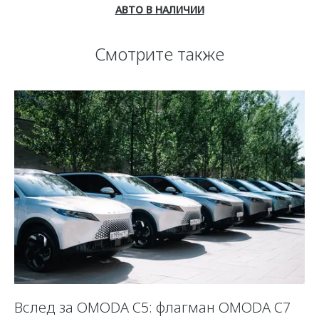
АВТО В НАЛИЧИИ
Смотрите также
Вслед за OMODA C5: флагман OMODA C7
С