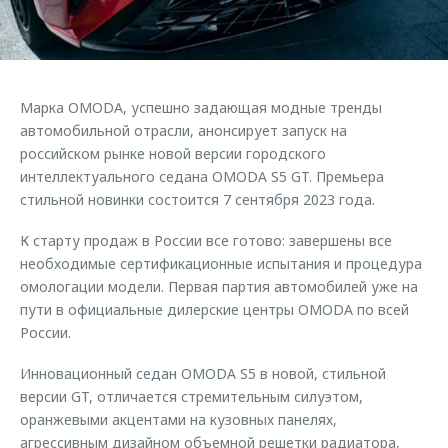
Страхование
Клиентская поддержка
Обратная связь
Кредитный калькулятор
O&J Автоклуб
Аксессуары
Клуб владельцев OMODA
Марка OMODA, успешно задающая модные тренды
Одежда и сувениры
Приложение O&J
автомобильной отрасли, анонсирует запуск на
Оригинальные аксессуары
российском рынке новой версии городского
Аксессуары
интеллектуального седана OMODA S5 GT. Премьера
Запчасти
стильной новинки состоится 7 сентября 2023 года.
Одежда и сувениры
Трейд-ин
Оригинальные аксессуары
К старту продаж в России все готово: завершены все
Калькулятор трейд-ин
Запчасти
необходимые сертификационные испытания и процедура
омологации модели. Первая партия автомобилей уже на
пути в официальные дилерские центры OMODA по всей
России.
Инновационный седан OMODA S5 в новой, стильной
версии GT, отличается стремительным силуэтом,
оранжевыми акцентами на кузовных панелях,
агрессивным дизайном объемной решетки радиатора,