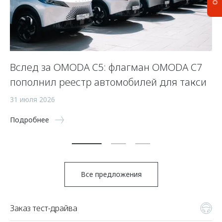
Вслед за OMODA C5: флагман OMODA C7
С
пополнил реестр автомобилей для такси
п
а
31 июля 2026
5 
Подробнее
По
Все предложения
Заказ тест-драйва