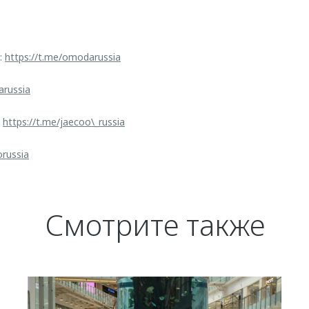
:
https://t.me/omodarussia
arussia
:
https://t.me/jaecoo\_russia
orussia
Смотрите также