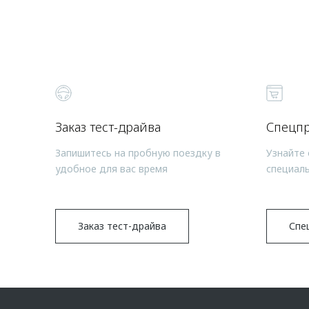
Заказ тест-драйва
Спецп
Запишитесь на пробную поездку в
Узнайте 
удобное для вас время
специал
Заказ тест-драйва
Спе