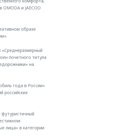
ственного комфорта,
ов OMODA и JAECOO
реативном образе
ии».
и «Среднеразмерный
оен почетного титула
недорожники» на
обиль года в России»
ий российских
й футуристичный
рестижном
ые лица» в категории