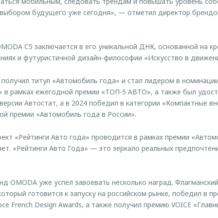
ваться мобильным, следовать трендам и повышать уровень соб
выбором будущего уже сегодня», — отметил директор бренд
MODA C5 заключается в его уникальной ДНК, основанной на к
ниях и футуристичной дизайн-философии «Искусство в движен
 получил титул «Автомобиль года» и стал лидером в номинаци
 в рамках ежегодной премии «ТОП-5 АВТО», а также был удост
версии Автостат, а в 2024 победил в категории «Компактные в
й премии «Автомобиль года в России».
ект «Рейтинги Авто года» проводится в рамках премии «Автом
лет. «Рейтинги Авто Года» — это зеркало реальных предпочтен
енд OMODA уже успел завоевать несколько наград. Флагмански
оторый готовится к запуску на российском рынке, победил в п
е French Design Awards, а также получил премию VOICE «Главн