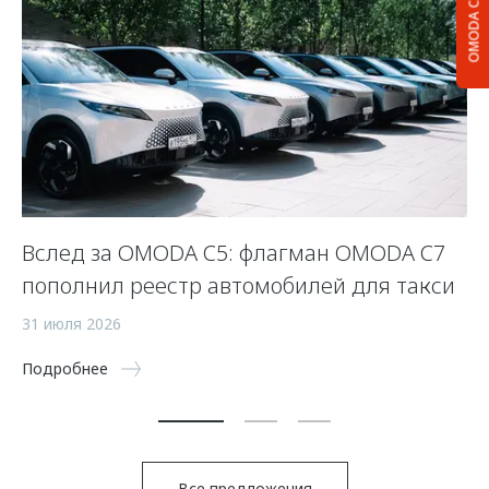
OMODA C5
Вслед за OMODA C5: флагман OMODA C7
С
пополнил реестр автомобилей для такси
п
а
31 июля 2026
5 
Подробнее
По
Все предложения