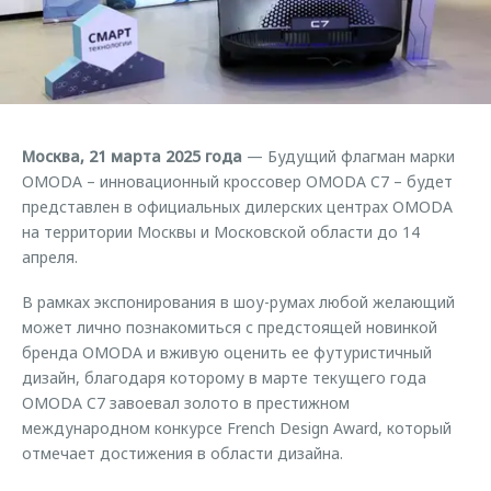
Страхование
Клиентская поддержка
Обратная связь
Кредитный калькулятор
O&J Автоклуб
Аксессуары
Клуб владельцев OMODA
Одежда и сувениры
Приложение O&J
Москва, 21 марта 2025 года
— Будущий флагман марки
Оригинальные аксессуары
OMODA – инновационный кроссовер OMODA C7 – будет
Аксессуары
Запчасти
представлен в официальных дилерских центрах OMODA
Одежда и сувениры
на территории Москвы и Московской области до 14
Трейд-ин
Оригинальные аксессуары
апреля.
Калькулятор трейд-ин
Запчасти
В рамках экспонирования в шоу-румах любой желающий
может лично познакомиться с предстоящей новинкой
бренда OMODA и вживую оценить ее футуристичный
дизайн, благодаря которому в марте текущего года
OMODA C7 завоевал золото в престижном
международном конкурсе French Design Award, который
отмечает достижения в области дизайна.