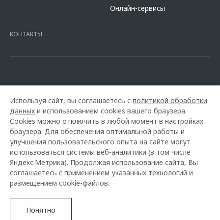
сайте банка
https://alfabank.ru/get-money/auto-loan/dealers/?
Онлайн-сервисы
platformId=alfasite
Кредит предоставляет АО Альфа-Банк. ИНН
7728168971 ОГРН 1027700067328 место нахождение 107078, г.
Москва, ул. Каланчевская, д. 27. Ген.лицензия ЦБ РФ № 1326 от
КОНТАКТЫ
16.01.2015. Предложение ограничено и не является публичной
офертой.
Используя сайт, вы соглашаетесь с
политикой обработки
данных
и использованием cookies вашего браузера.
Cookies можно отключить в любой момент в настройках
браузера. Для обеспечения оптимальной работы и
улучшения пользовательского опыта на сайте могут
использоваться системы веб-аналитики (в том числе
Горячая линия OMODA:
+7 (4162) 77-88-00
Яндекс.Метрика). Продолжая использование сайта, Вы
соглашаетесь с применением указанных технологий и
© 2026 Атик-Моторс
размещением cookie-файлов.
Модельный ряд
Архивные модели
Контакты
Правовая информация
Понятно