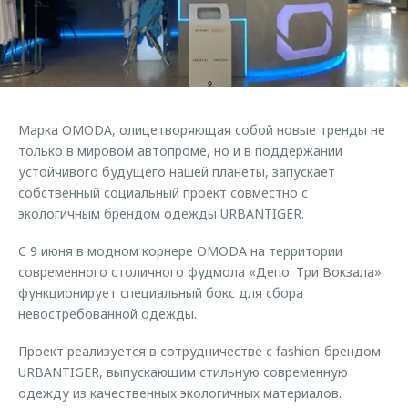
Страхование
Клиентская поддержка
Обратная связь
Кредитный калькулятор
O&J Автоклуб
Аксессуары
Клуб владельцев OMODA
Одежда и сувениры
Приложение O&J
Марка OMODA, олицетворяющая собой новые тренды не
Оригинальные аксессуары
только в мировом автопроме, но и в поддержании
Аксессуары
Запчасти
устойчивого будущего нашей планеты, запускает
Одежда и сувениры
собственный социальный проект совместно с
Трейд-ин
Оригинальные аксессуары
экологичным брендом одежды URBANTIGER.
Калькулятор трейд-ин
Запчасти
С 9 июня в модном корнере OMODA на территории
современного столичного фудмола «Депо. Три Вокзала»
функционирует специальный бокс для сбора
невостребованной одежды.
Проект реализуется в сотрудничестве с fashion-брендом
URBANTIGER, выпускающим стильную современную
одежду из качественных экологичных материалов.