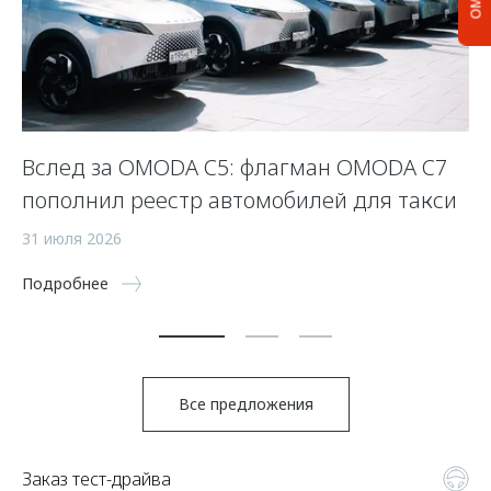
Вслед за OMODA C5: флагман OMODA C7
С
пополнил реестр автомобилей для такси
п
а
31 июля 2026
5 
Подробнее
По
Все предложения
Заказ тест-драйва