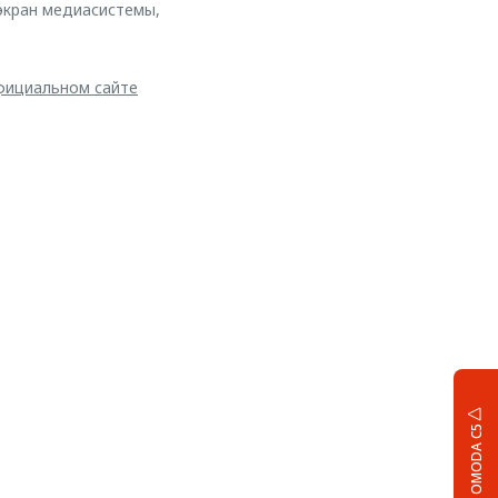
экран медиасистемы,
ициальном сайте
OMODA C5