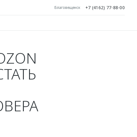
+7 (4162) 77-88-00
Благовещенск
 OZON
СТАТЬ
ОВЕРА