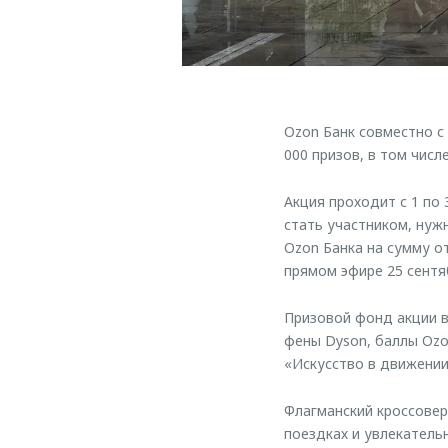
Ozon Банк совместно с
000 призов, в том чис
Акция проходит с 1 по
стать участником, нуж
Ozon Банка на сумму о
прямом эфире 25 сентя
Призовой фонд акции вк
фены Dyson, баллы Ozo
«Искусство в движени
Флагманский кроссове
поездках и увлекатель