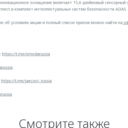
инновационное оснащение включает 15,6-дюймовый сенсорный 
ect и комплект интеллектуальных систем безопасности ADAS.
об условиях акции и полный список призов можно найти на
оф
:
https://t.me/omodarussia
arussia
:
https://t.me/jaecoo\_russia
orussia
Смотрите также