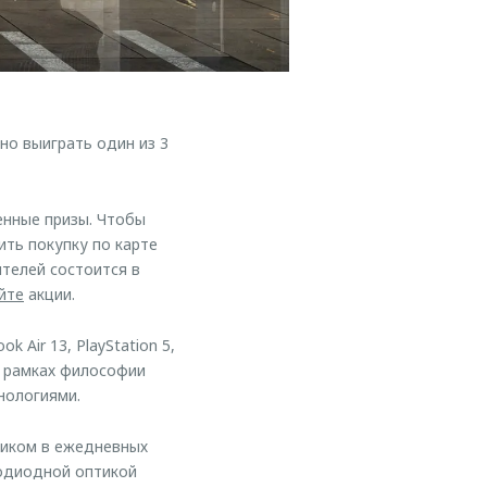
но выиграть один из 3
енные призы. Чтобы
ть покупку по карте
ителей состоится в
йте
акции.
 Air 13, PlayStation 5,
в рамках философии
нологиями.
ником в ежедневных
тодиодной оптикой