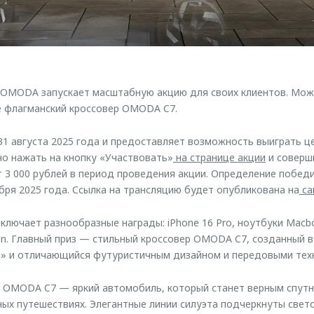
 OMODA запускает масштабную акцию для своих клиентов. Мож
ле флагманский кроссовер OMODA C7.
 31 августа 2025 года и предоставляет возможность выиграть ц
но нажать на кнопку «Участвовать»
на странице акции
и соверши
т 3 000 рублей в период проведения акции. Определение побед
бря 2025 года. Ссылка на трансляцию будет опубликована на
са
лючает разнообразные награды: iPhone 16 Pro, ноутбуки Macbook
n. Главный приз — стильный кроссовер OMODA C7, созданный 
и» и отличающийся футуристичным дизайном и передовыми тех
р OMODA C7 — яркий автомобиль, который станет верным спут
ных путешествиях. Элегантные линии силуэта подчеркнуты све