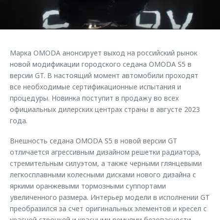
Страхование
Клиентская поддержка
Обратная связь
Кредитный калькулятор
O&J Автоклуб
Аксессуары
Клуб владельцев OMODA
Марка OMODA анонсирует выход на российский рынок
Одежда и сувениры
Приложение O&J
новой модификации городского седана OMODA S5 в
Оригинальные аксессуары
версии GT. В настоящий момент автомобили проходят
Аксессуары
все необходимые сертификационные испытания и
Запчасти
процедуры. Новинка поступит в продажу во всех
Одежда и сувениры
официальных дилерских центрах страны в августе 2023
Трейд-ин
Оригинальные аксессуары
года.
Калькулятор трейд-ин
Запчасти
Внешность седана OMODA S5 в новой версии GT
отличается агрессивным дизайном решетки радиатора,
стремительным силуэтом, а также черными глянцевыми
легкосплавными колесными дисками нового дизайна с
яркими оранжевыми тормозными суппортами
увеличенного размера. Интерьер модели в исполнении GT
преобразился за счет оригинальных элементов и кресел с
красной строчкой и красными ремнями безопасности.