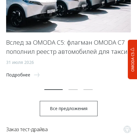
Вслед за OMODA C5: флагман OMODA C7
С
пополнил реестр автомобилей для такси
п
OMODA C5
а
31 июля 2026
5 
Подробнее
По
Все предложения
Заказ тест-драйва